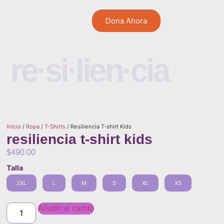
Dona Ahora
re·si·lien·cia
Inicio
/
Ropa
/
T-Shirts
/ Resiliencia T-shirt Kids
resiliencia t-shirt kids
$
490.00
Talla
2XL
L
M
S
XL
XS
Añadir al carrito